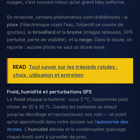
nuages, c’est souvent mieux qu’un grand bleu uniforme.
En revanche, certains phénomènes sont rédhibitoires : la
pluie
(l’électronique craint l’eau, l’objectif se couvre de
gouttes), le
brouillard
et la
brume
(images laiteuses, GPS
perturbé, perte de visibilité), et la
neige
. Dans le doute, on
reporte : aucune photo ne vaut un drone noyé.
READ
Tout savoir sur les trépieds rotules :
choix, utilisation et entretien
Froid, humidité et perturbations GPS
Le
froid
attaque la batterie : sous 5 °C, l’autonomie peut
chuter de 20 à 30 %. Gardez les batteries au chaud
jusqu’au décollage et raccourcissez vos vols — un point
qu’on approfondit dans notre dossier sur l’
autonomie des
drones
. L’
humidité
élevée et la condensation (passage
chaud-froid) sont à surveiller de près.