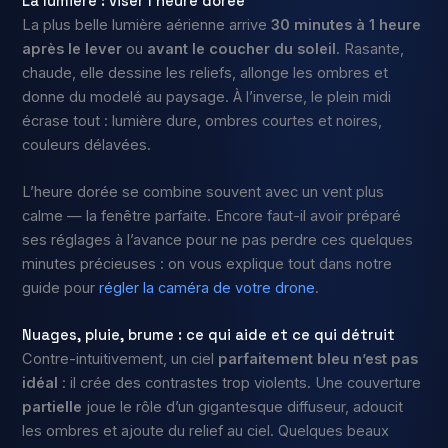
La lumière : viser l’heure dorée
La plus belle lumière aérienne arrive
30 minutes à 1 heure
après le lever
ou
avant le coucher du soleil
. Rasante,
chaude, elle dessine les reliefs, allonge les ombres et
donne du modelé au paysage. À l’inverse, le plein midi
écrase tout : lumière dure, ombres courtes et noires,
couleurs délavées.
L’heure dorée se combine souvent avec un vent plus
calme — la fenêtre parfaite. Encore faut-il avoir préparé
ses réglages à l’avance pour ne pas perdre ces quelques
minutes précieuses : on vous explique tout dans notre
guide pour
régler la caméra de votre drone
.
Nuages, pluie, brume : ce qui aide et ce qui détruit
Contre-intuitivement, un ciel
parfaitement bleu n’est pas
idéal
: il crée des contrastes trop violents. Une couverture
partielle
joue le rôle d’un gigantesque diffuseur, adoucit
les ombres et ajoute du relief au ciel. Quelques beaux