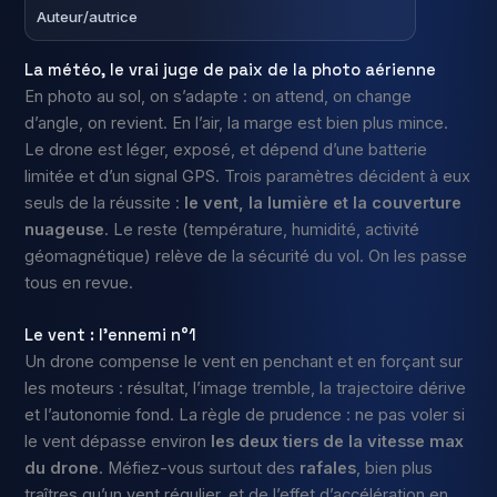
Auteur/autrice
La météo, le vrai juge de paix de la photo aérienne
En photo au sol, on s’adapte : on attend, on change
d’angle, on revient. En l’air, la marge est bien plus mince.
Le drone est léger, exposé, et dépend d’une batterie
limitée et d’un signal GPS. Trois paramètres décident à eux
seuls de la réussite :
le vent, la lumière et la couverture
nuageuse
. Le reste (température, humidité, activité
géomagnétique) relève de la sécurité du vol. On les passe
tous en revue.
Le vent : l’ennemi n°1
Un drone compense le vent en penchant et en forçant sur
les moteurs : résultat, l’image tremble, la trajectoire dérive
et l’autonomie fond. La règle de prudence : ne pas voler si
le vent dépasse environ
les deux tiers de la vitesse max
du drone
. Méfiez-vous surtout des
rafales
, bien plus
traîtres qu’un vent régulier, et de l’effet d’accélération en