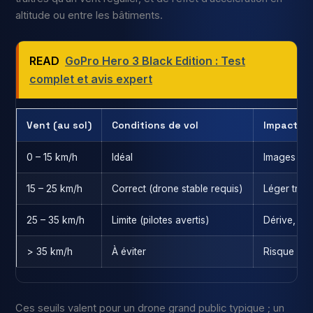
altitude ou entre les bâtiments.
READ
GoPro Hero 3 Black Edition : Test
complet et avis expert
Vent (au sol)
Conditions de vol
Impact su
0 – 15 km/h
Idéal
Images sta
15 – 25 km/h
Correct (drone stable requis)
Léger trava
25 – 35 km/h
Limite (pilotes avertis)
Dérive, au
> 35 km/h
À éviter
Risque de
Ces seuils valent pour un drone grand public typique ; un