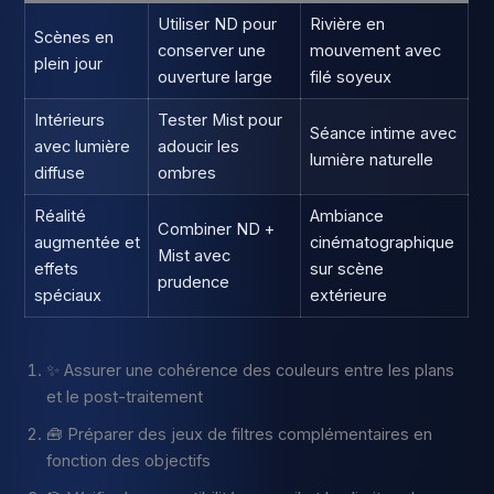
Utiliser ND pour
Rivière en
Scènes en
conserver une
mouvement avec
plein jour
ouverture large
filé soyeux
Intérieurs
Tester Mist pour
Séance intime avec
avec lumière
adoucir les
lumière naturelle
diffuse
ombres
Réalité
Ambiance
Combiner ND +
augmentée et
cinématographique
Mist avec
effets
sur scène
prudence
spéciaux
extérieure
✨ Assurer une cohérence des couleurs entre les plans
et le post-traitement
🧰 Préparer des jeux de filtres complémentaires en
fonction des objectifs