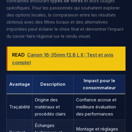
contraintes entourant
types de filtres
et leurs usages
spécifiques. Pour les passionnés qui souhaitent explorer
des options locales, la comparaison entre les résultats
obtenus avec des filtres locaux et des alternatives
importées peut éclairer le choix final et démontrer l’impact
du savoir-faire régional sur le rendu visuel.
READ
Canon 16-35mm f2.8 L II : Test et avis
complet
Impact pour le
Avantage
Description
consommateur
Origine des
Confiance accrue et
Traçabilité
matériaux et
meilleure évaluation
procédés clairs
des performances
Échanges
Montage et réglages