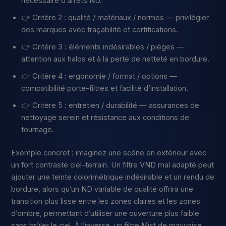
nécessaire d’arrêts ND.
👉 Critère 2 : qualité / matériaux / normes — privilégier
des marques avec traçabilité et certifications.
👉 Critère 3 : éléments indésirables / pièges —
attention aux halos et à la perte de netteté en bordure.
👉 Critère 4 : ergonomie / format / options —
compatibilité porte-filtres et facilité d’installation.
👉 Critère 5 : entretien / durabilité — assurances de
nettoyage serein et résistance aux conditions de
tournage.
Exemple concret : imaginez une scène en extérieur avec
un fort contraste ciel-terrain. Un filtre VND mal adapté peut
ajouter une teinte colorimétrique indésirable et un rendu de
bordure, alors qu’un ND variable de qualité offrira une
transition plus lisse entre les zones claires et les zones
d’ombre, permettant d’utiliser une ouverture plus faible
sans brûler le ciel. À l’inverse, un filtre Mist de mauvaise