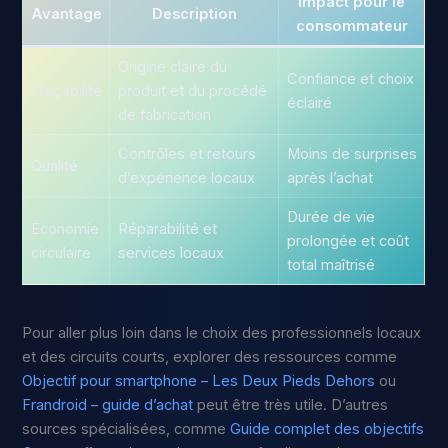
Impact pour le
Avantage
Description
consommateur
Origine claire du
Confiance et choix
Traçabilité
produit et du procédé
éclairé
de fabrication
Contrôles et retours
Moins de surprises
Qualité
d’expérience locaux
après l’achat
Durée de vie
Économie
Réparabilité et
prolongée et coût
circulaire
services locaux
total maîtrisé
Pour aller plus loin dans le choix des professionnels locaux
et des circuits courts, explorer des ressources comme
Objectif pour smartphone – Les Deux Pieds Dehors
ou
Frandroid – guide d’achat
peut être très utile. D’autres
sources spécialisées, comme
Guide complet des objectifs