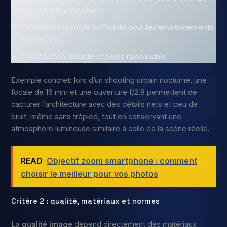
grand angle polyvalent
Ouverture maximale suffisante pour les environnements
peu éclairés
Construction robuste et poids raisonnable
Exemple concret: lors d’un shooting urbain nocturne, une
focale de 16 mm et une ouverture f/2.8 permettent de
capturer l’architecture avec des détails nets et peu de
bruit, même sans trépied, tout en conservant une
atmosphère lumineuse similaire à celle de la scène réelle.
READ
Objectif zoom smartphone : comment
choisir le meilleur pour vos photos
Critère 2 : qualité, matériaux et normes
La
qualité image
dépend directement des matériaux