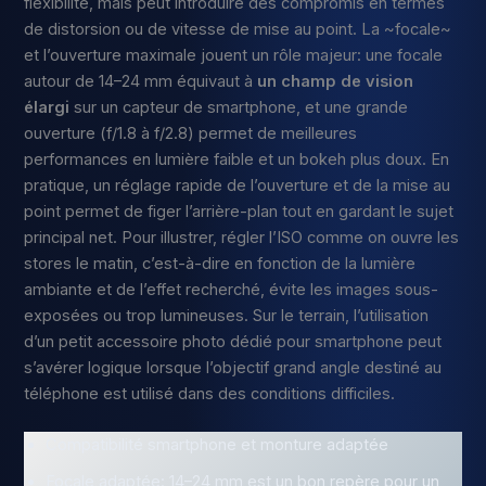
flexibilité, mais peut introduire des compromis en termes
de distorsion ou de vitesse de mise au point. La ~focale~
et l’ouverture maximale jouent un rôle majeur: une focale
autour de 14–24 mm équivaut à
un champ de vision
élargi
sur un capteur de smartphone, et une grande
ouverture (f/1.8 à f/2.8) permet de meilleures
performances en lumière faible et un bokeh plus doux. En
pratique, un réglage rapide de l’ouverture et de la mise au
point permet de figer l’arrière-plan tout en gardant le sujet
principal net. Pour illustrer, régler l’ISO comme on ouvre les
stores le matin, c’est-à-dire en fonction de la lumière
ambiante et de l’effet recherché, évite les images sous-
exposées ou trop lumineuses. Sur le terrain, l’utilisation
d’un petit accessoire photo dédié pour smartphone peut
s’avérer logique lorsque l’objectif grand angle destiné au
téléphone est utilisé dans des conditions difficiles.
Compatibilité smartphone et monture adaptée
Focale adaptée: 14–24 mm est un bon repère pour un