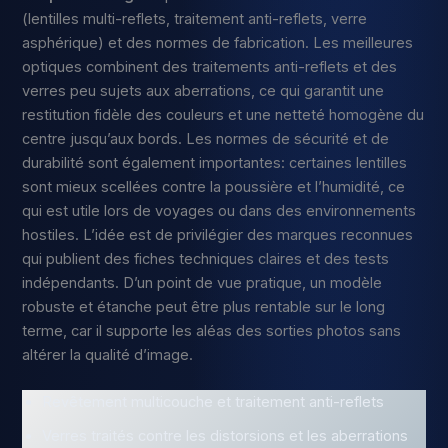
(lentilles multi-reflets, traitement anti-reflets, verre
asphérique) et des normes de fabrication. Les meilleures
optiques combinent des traitements anti-reflets et des
verres peu sujets aux aberrations, ce qui garantit une
restitution fidèle des couleurs et une netteté homogène du
centre jusqu’aux bords. Les normes de sécurité et de
durabilité sont également importantes: certaines lentilles
sont mieux scellées contre la poussière et l’humidité, ce
qui est utile lors de voyages ou dans des environnements
hostiles. L’idée est de privilégier des marques reconnues
qui publient des fiches techniques claires et des tests
indépendants. D’un point de vue pratique, un modèle
robuste et étanche peut être plus rentable sur le long
terme, car il supporte les aléas des sorties photos sans
altérer la qualité d’image.
Revêtement multicouche et traitement anti-reflets
Verres traités contre les distorsions et les aberrations