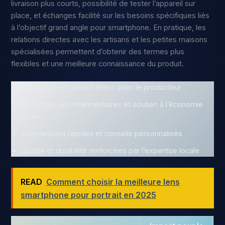
livraison plus courts, possibilité de tester l’appareil sur
place, et échanges facilité sur les besoins spécifiques liés
à l’objectif grand angle pour smartphone. En pratique, les
relations directes avec les artisans et les petites maisons
spécialisées permettent d’obtenir des termes plus
flexibles et une meilleure connaissance du produit.
Traçabilité et contact direct avec le producteur
Réduction des intermédiaires et soutien à l’économie
locale
Interventions rapides et conseils personnalisés
Qualité et durabilité renforcées par l’expertise locale
READ
Comment choisir la meilleure lens
smartphone pour portrait en 2025