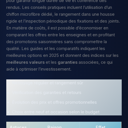
pour garantir longue durée de vie et cohérence des
rendus. Les conseils pratiques incluent l’utilisation d’un
chiffon microfibre dédié, le rangement dans une housse
rigide et l’inspection périodique des fixations et des joints.
En matière de coûts, il est possible d’économiser en
comparant les offres entre les enseignes et en profitant
des promotions saisonnières sans compromettre la
qualité. Les guides et les comparatifs indiquent les
meilleures options en 2025 et donnent des indices sur les
meilleures valeurs
et les
garanties
associées, ce qui
aide à optimiser l’investissement.
Nettoyage régulier et rangement sûr
Vérification des garanties et retours
Évolution des prix et offres promotionnelles
Choix entre neuf et occasion selon le budget
Astuces
Raison
Effet