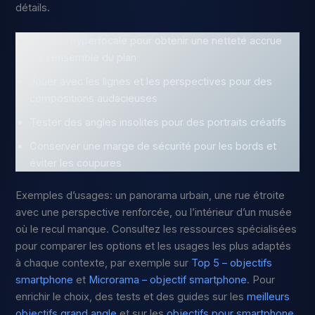
détails.
Utiliser l’hyperfocale pour obtenir une netteté accrue
sur l’ensemble du plan
Jouer avec les lignes et les perspectives pour des
compositions audacieuses
Tester des angles insolites pour des portraits créatifs
Conserver une marge de sécurité pour les bords et
éviter les coupures
Exemples d’usages: un panorama urbain, une rue étroite
avec une perspective renforcée, ou l’intérieur d’un musée
où le recul manque. Consultez les ressources spécialisées
pour comparer les options et les usages les plus adaptés
à chaque contexte, par exemple sur
Top 5 – objectifs
smartphone
et
Microrama – objectif smartphone
. Pour
enrichir le choix, des tests et des guides sur les
meilleurs
objectifs grand angle
et sur les
objectifs pour smartphone