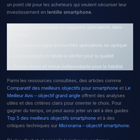
un point clé pour les acheteurs qui veulent sécuriser leur
investissement en
lentille smartphone
.
Enseignes physiques et magasins spécialisés dans
l’image
Boutiques en ligne et marchés spécialisés en optique
Comparateurs et labels à vérifier pour la qualité
Certifications et revue indépendante pour la fiabilité
Parmi les ressources consultées, des articles comme
Comparatif des meilleurs objectifs pour smartphone
et
Le
Meilleur Avis – objectif grand angle
offrent des analyses
utiles et des critères clairs pour orienter le choix. Pour
gagner du temps, on peut aussi jeter un œil à des guides
Top 5 des meilleurs objectifs smartphone
et à des
critiques techniques sur
Microrama – objectif smartphone
.