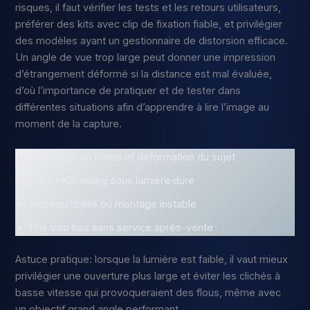
risques, il faut vérifier les tests et les retours utilisateurs,
préférer des kits avec clip de fixation fiable, et privilégier
des modèles ayant un gestionnaire de distorsion efficace.
Un angle de vue trop large peut donner une impression
d’étrangement déformé si la distance est mal évaluée,
d’où l’importance de pratiquer et de tester dans
différentes situations afin d’apprendre à lire l’image au
moment de la capture.
Distorsion en bords et déformation du sujet
Flare etGhosting sous lumière dure
Incompatibilité ou montage instable
Prix trop bas sans service après-vente
Astuce pratique: lorsque la lumière est faible, il vaut mieux
privilégier une ouverture plus large et éviter les clichés à
basse vitesse qui provoqueraient des flous, même avec
un objectif grand angle performant.