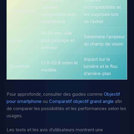
Monture et
Évite les
capteurs
incompatibilités et
Compatibilité
compatibles avec
les surprises lors
smartphone
de l’achat
14–24 mm, utile
Détermine l’ampleur
Focale
pour paysage et
du champ de vision
intérieur
Impact sur la
f/1.8–f/2.8 selon le
Ouverture
lumière et le flou
modèle
d’arrière-plan
Pour approfondir, consulter des guides comme
Objectif
pour smartphone
ou
Comparatif objectif grand angle
afin
de comparer les possibilités et les performances selon les
usages.
Les tests et les avis d’utilisateurs montrent une