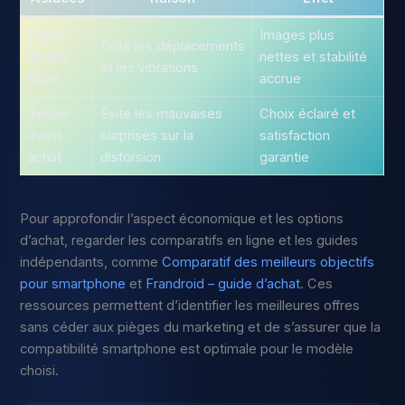
Utiliser
Images plus
Évite les déplacements
un clip
nettes et stabilité
et les vibrations
fiable
accrue
Tester
Évite les mauvaises
Choix éclairé et
avant
surprises sur la
satisfaction
achat
distorsion
garantie
Pour approfondir l’aspect économique et les options
d’achat, regarder les comparatifs en ligne et les guides
indépendants, comme
Comparatif des meilleurs objectifs
pour smartphone
et
Frandroid – guide d’achat
. Ces
ressources permettent d’identifier les meilleures offres
sans céder aux pièges du marketing et de s’assurer que la
compatibilité smartphone est optimale pour le modèle
choisi.