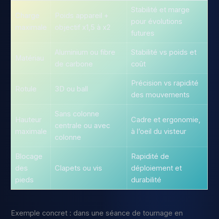
Stabilité et marge
Charge
Poids appareil +
pour évolutions
maximale
objectif x1,5 à x2
futures
Aluminium ou fibre
Stabilité vs poids et
Matériau
de carbone
coût
Précision vs rapidité
Rotule
3D ou ball
des mouvements
Sans colonne
Hauteur
Cadre et ergonomie,
centrale ou avec
maximale
à l’oeil du visteur
colonne
Blocage
Rapidité de
des
Clapets ou vis
déploiement et
pieds
durabilité
Exemple concret : dans une séance de tournage en