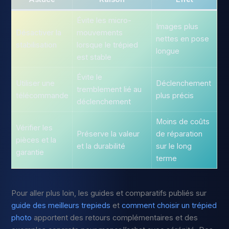
Évite les micro-
Images plus
Désactiver la
mouvements
nettes en pose
stabilisation
lorsque le trépied
longue
est stable
Évite le
Utiliser une
Déclenchement
tremblement lié au
télécommande
plus précis
déclenchement
Moins de coûts
Vérifier les
Préserve la valeur
de réparation
pièces et la
et la durabilité
sur le long
garantie
terme
Pour aller plus loin, les guides et comparatifs publiés sur
guide des meilleurs trepieds
et
comment choisir un trépied
photo
apportent des retours complémentaires et des