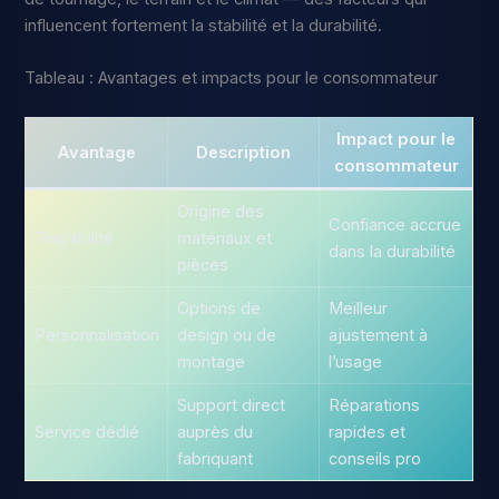
influencent fortement la stabilité et la durabilité.
Tableau : Avantages et impacts pour le consommateur
Impact pour le
Avantage
Description
consommateur
Origine des
Confiance accrue
Traçabilité
matériaux et
dans la durabilité
pièces
Options de
Meilleur
Personnalisation
design ou de
ajustement à
montage
l’usage
Support direct
Réparations
Service dédié
auprès du
rapides et
fabriquant
conseils pro