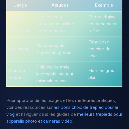
Usage
Astuces
Exemple
Plan fixe
Désactiver la
Photo urbaine
longue
stabilisation, utiliser
nocturne sans
exposition
télécommande
traînés
Timelapse
Plateau rapide,
Timelapse
coucher de
alignement précis
soleil
Colonne centrale
Macro et
Fleur en gros
inversable, hauteur
nature
plan
minimale basse
Pour approfondir les usages et les meilleures pratiques,
voir des ressources sur
les bons choix de trépied pour le
vlog
et naviguer dans les guides de
meilleurs trepieds pour
appareils photo et caméras vidéo
.