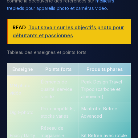
comme la découverte des références sur
meilleurs
trepieds pour appareils photo et caméras vidéo
.
READ
Tout savoir sur les objectifs photo pour
débutants et passionnés
Tableau des enseignes et points forts
Enseigne
Points forts
Produits phares
Éléments de
Peak Design Travel
MN photo
qualité, service
Tripod (carbone et
vidéo
rapide
aluminium)
Prix compétitifs,
Manfrotto Befree
Digit-photo
stocks variés
Advanced
Réseau de
Fnac / Darty
magasins +
Kit Befree avec rotule