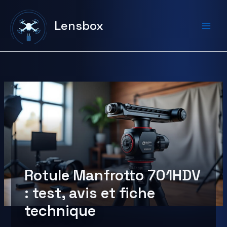
Aller
au
Lensbox
contenu
Rotule Manfrotto 701HDV
: test, avis et fiche
technique