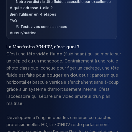
Notre verdict : la tête fluide accessible par excellence
À qui s’adresse-t-elle ?
Bien l’utiliser en 4 étapes
FAQ
🎯 Testez vos connaissances
Auteur/autrice
La Manfrotto 701HDV, c’est quoi ?
C’est une
tête vidéo fluide
(fluid head) qui se monte sur
un trépied ou un monopode. Contrairement à une rotule
photo classique, conçue pour figer un cadrage, une tête
fluide est faite pour
bouger en douceur
: panoramique
horizontal et bascule verticale s’enchaînent sans à-coup
grâce à un système d’amortissement interne. C’est
l’accessoire qui sépare une vidéo amateur d’un plan
maîtrisé.
Développée à l’origine pour les caméras compactes
professionnelles HD, la 701HDV reste parfaitement
adaptée aux hybrides d’aujourd’hui. Elle s’inscrit dans la