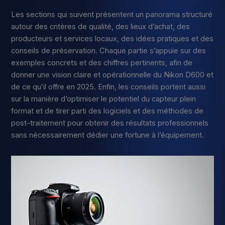
Les sections qui suivent présentent un panorama structuré
autour des critères de qualité, des lieux d’achat, des
producteurs et services locaux, des idées pratiques et des
conseils de préservation. Chaque partie s’appuie sur des
exemples concrets et des chiffres pertinents, afin de
donner une vision claire et opérationnelle du Nikon D600 et
de ce qu’il offre en 2025. Enfin, les conseils portent aussi
sur la manière d’optimiser le potentiel du capteur plein
format et de tirer parti des logiciels et des méthodes de
post-traitement pour obtenir des résultats professionnels
sans nécessairement dédier une fortune à l’équipement.