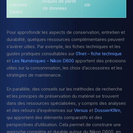
risques de perte
mémoire
sûr
de données
fiables
Pour approfondir les aspects de conservation, entretien et
durabilité, quelques ressources complémentaires peuvent
s’avérer utiles. Par exemple, les fiches techniques et les
guides pratiques consultables sur
01net – fiche technique
et
Les Numériques – Nikon D600
apportent des précisions
utiles sur la consommation, les choix d’accessoires et les
stratégies de maintenance.
En parallèle, des conseils sur les méthodes de recherche
et les principes de préservation du matériel se trouvent
dans des ressources spécialisées, y compris des analyses
et des retours d’expériences sur
Versus
et
DossierKfilm
,
qui apportent des éléments comparatifs et des
perspectives d’utilisation. Cela permet de construire une
approche complète et durable autour du Nikon D600, en