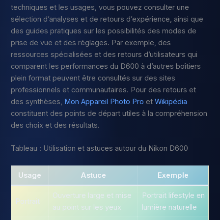
techniques et les usages, vous pouvez consulter une
sélection d’analyses et de retours d’expérience, ainsi que
des guides pratiques sur les possibilités des modes de
prise de vue et des réglages. Par exemple, des
ressources spécialisées et des retours d’utilisateurs qui
comparent les performances du D600 à d’autres boîtiers
plein format peuvent être consultés sur des sites
professionnels et communautaires. Pour des retours et
des synthèses,
Mon Appareil Photo Pro
et
Wikipédia
constituent des points de départ utiles à la compréhension
des choix et des résultats.
Tableau : Utilisation et astuces autour du Nikon D600
Usage
Astuce
Exemple
Ouverture large et mise
Portrait lifestyle en
Portrait
au point sur les yeux
lumière naturelle