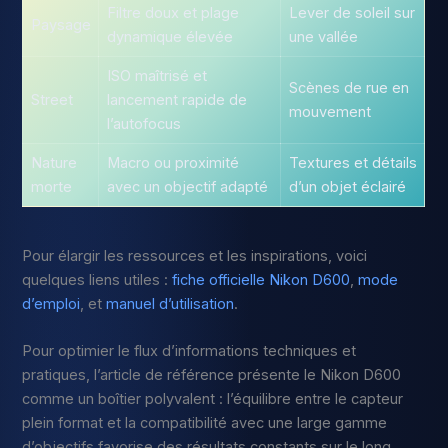
Filtre doux et plage
Lever de soleil sur
Paysage
dynamique élevée
une vallée
ISO maîtrisé et
Scènes de rue en
Street
lancement rapide de
mouvement
l’autofocus
Nature
Macro ou proximité
Textures et détails
morte
avec un objectif adapté
d’un objet éclairé
Pour élargir les ressources et les inspirations, voici
quelques liens utiles :
fiche officielle Nikon D600
,
mode
d’emploi
, et
manuel d’utilisation
.
Pour optimier le flux d’informations techniques et
pratiques, l’article de référence présente le Nikon D600
comme un boîtier polyvalent : l’équilibre entre le capteur
plein format et la compatibilité avec une large gamme
d’objectifs favorise des résultats constants sur le long