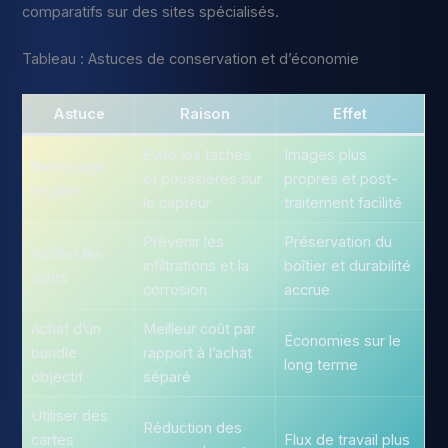
comparatifs sur des sites spécialisés.
Tableau : Astuces de conservation et d’économie
Astuce
Raison
Effet
Évite les taches
Images plus
Nettoyage
et poussières sur
propres et post-
régulier
le capteur
traitement facilité
Prévenir les
Préservation du
Vérifier les
infiltrations et la
boîtier et durabilité
joints
corrosion
accrue
Achat d’un
Meilleur coût par
Économies sur le
bundle
rapport à l’achat
long terme
objectif
séparé
Utiliser des
Réduction des
cartes
Flux de travail plus