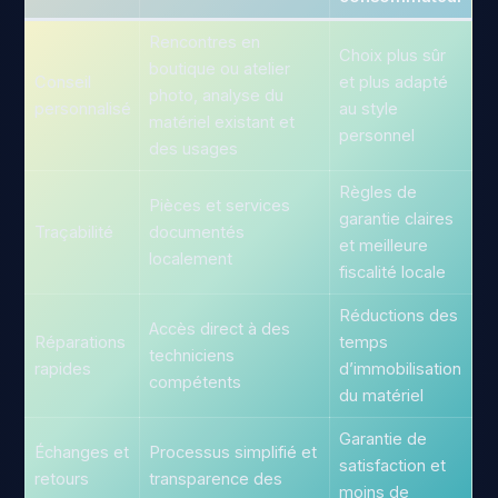
Rencontres en
Choix plus sûr
boutique ou atelier
Conseil
et plus adapté
photo, analyse du
personnalisé
au style
matériel existant et
personnel
des usages
Règles de
Pièces et services
garantie claires
Traçabilité
documentés
et meilleure
localement
fiscalité locale
Réductions des
Accès direct à des
Réparations
temps
techniciens
rapides
d’immobilisation
compétents
du matériel
Garantie de
Échanges et
Processus simplifié et
satisfaction et
retours
transparence des
moins de